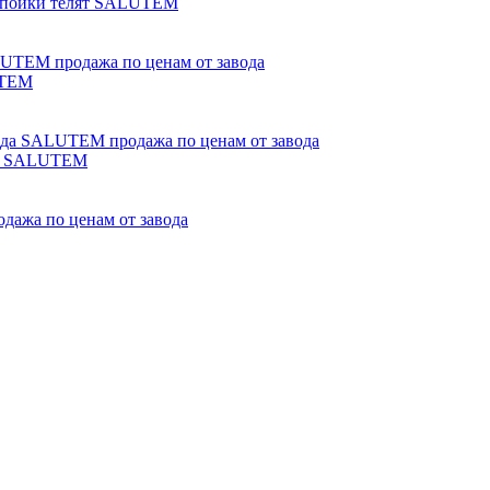
 выпойки телят SALUTEM
UTEM
ода SALUTEM