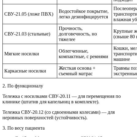
Послеопер
Водостойкое покрытие,
СВУ-21.05 (ложе ПВХ)
транспорти
легко дезинфицируется
влажная у
Прочность,
Крупные 
СВУ-21.03 (стальные)
долговечность, но
(свыше 80 
тяжелее
Кошки, мел
Облегченные,
Мягкие носилки
транспорти
компактные, с ремнями
машине
Жесткая основа +
Травмы по
Каркасные носилки
съемный матрас
экстренны
2. По функционалу
Тележка с носилками СВУ-20.11 — для перемещения по
клинике (штатив для капельниц в комплекте).
Тележка СВУ-20.12 (со сдвоенными колесами) — для
неровных поверхностей (устойчивость).
3. По весу пациента