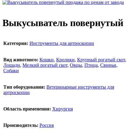
Выкусыватель повернутый
Категория:
Инструменты для артроскопии
Вид животного:
Кошки
,
Кролики
,
Крупный рогатый скот
,
Лошади
,
Мелкий рогатый скот
,
Овцы
,
Птица
,
Свиньи
,
Собаки
Тип оборудования:
Ветеринарные инструменты для
артроскопии
Область применения:
Хирургия
Производитель:
Россия