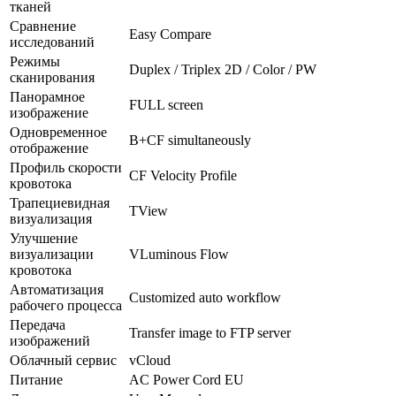
тканей
Сравнение
Easy Compare
исследований
Режимы
Duplex / Triplex 2D / Color / PW
сканирования
Панорамное
FULL screen
изображение
Одновременное
B+CF simultaneously
отображение
Профиль скорости
CF Velocity Profile
кровотока
Трапециевидная
TView
визуализация
Улучшение
визуализации
VLuminous Flow
кровотока
Автоматизация
Customized auto workflow
рабочего процесса
Передача
Transfer image to FTP server
изображений
Облачный сервис
vCloud
Питание
AC Power Cord EU