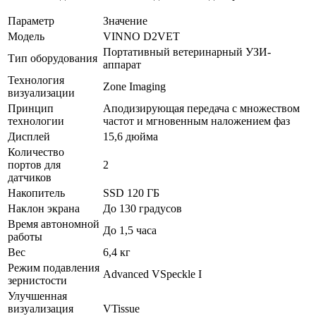
Параметр
Значение
Модель
VINNO D2VET
Портативный ветеринарный УЗИ-
Тип оборудования
аппарат
Технология
Zone Imaging
визуализации
Принцип
Аподизирующая передача с множеством
технологии
частот и мгновенным наложением фаз
Дисплей
15,6 дюйма
Количество
портов для
2
датчиков
Накопитель
SSD 120 ГБ
Наклон экрана
До 130 градусов
Время автономной
До 1,5 часа
работы
Вес
6,4 кг
Режим подавления
Advanced VSpeckle I
зернистости
Улучшенная
визуализация
VTissue