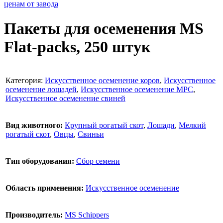
Пакеты для осеменения MS
Flat-packs, 250 штук
Категория:
Искусственное осеменение коров
,
Искусственное
осеменение лошадей
,
Искусственное осеменение МРС
,
Искусственное осеменение свиней
Вид животного:
Крупный рогатый скот
,
Лошади
,
Мелкий
рогатый скот
,
Овцы
,
Свиньи
Тип оборудования:
Сбор семени
Область применения:
Искусственное осеменение
Производитель:
MS Schippers