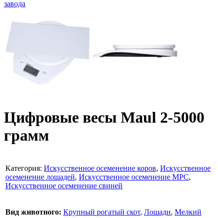
Цифровые весы Maul 2-5000
грамм
Категория:
Искусственное осеменение коров
,
Искусственное
осеменение лошадей
,
Искусственное осеменение МРС
,
Искусственное осеменение свиней
Вид животного:
Крупный рогатый скот
,
Лошади
,
Мелкий