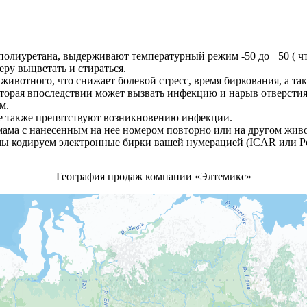
полиуретана, выдерживают температурный режим -50 до +50 ( ч
ру выцветать и стираться.
животного, что снижает болевой стресс, время биркования, а т
оторая впоследствии может вызвать инфекцию и нарыв отверстия 
м.
е также препятствуют возникновению инфекции.
мама с нанесенным на нее номером повторно или на другом жив
ы кодируем электронные бирки вашей нумерацией (ICAR или Ро
География продаж компании «Элтемикс»