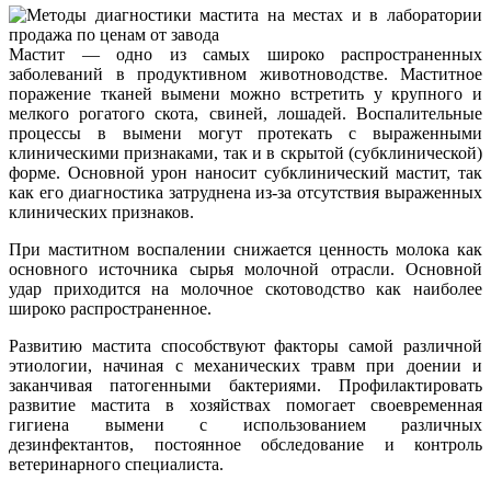
Мастит — одно из самых широко распространенных
заболеваний в продуктивном животноводстве. Маститное
поражение тканей вымени можно встретить у крупного и
мелкого рогатого скота, свиней, лошадей. Воспалительные
процессы в вымени могут протекать с выраженными
клиническими признаками, так и в скрытой (субклинической)
форме. Основной урон наносит субклинический мастит, так
как его диагностика затруднена из-за отсутствия выраженных
клинических признаков.
При маститном воспалении снижается ценность молока как
основного источника сырья молочной отрасли. Основной
удар приходится на молочное скотоводство как наиболее
широко распространенное.
Развитию мастита способствуют факторы самой различной
этиологии, начиная с механических травм при доении и
заканчивая патогенными бактериями. Профилактировать
развитие мастита в хозяйствах помогает своевременная
гигиена вымени с использованием различных
дезинфектантов, постоянное обследование и контроль
ветеринарного специалиста.