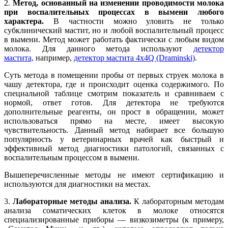
2.
Метод, основанный на изменении проводимости молока
при воспалительных процессах в вымени любого
характера.
В частности можно уловить не только
субклинический мастит, но и любой воспалительный процесс
в вымени. Метод может работать фактически с любым видом
молока. Для данного метода используют
детектор
мастита,
например,
детектор мастита 4x4Q (Draminski)
.
Суть метода в помещении пробы от первых струек молока в
чашу детектора, где и происходит оценка содержимого. По
специальной таблице смотрим показатель и сравниваем с
нормой, ответ готов. Для детектора не требуются
дополнительные реагенты, он прост в обращении, может
использоваться прямо на месте, имеет высокую
чувствительность. Данный метод набирает все большую
популярность у ветеринарных врачей как быстрый и
эффективный метод диагностики патологий, связанных с
воспалительным процессом в вымени.
Вышеперечисленные методы не имеют сертификацию и
используются для диагностики на местах.
3.
Лабораторные методы анализа.
К лабораторным методам
анализа соматических клеток в молоке относятся
специализированные приборы — визкозиметры (к примеру,